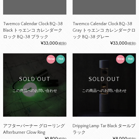
Twemco Calendar Clock BQ-38
Twemco Calendar Clock BQ-38
Black トゥエンコ カレンダーク
Gray トゥエンコ カレンダークロ
ロック BQ-38 ブラック
ック BQ-38 グレー
¥33,000
¥33,000
(税別)
(税別)
New
Hot
New
Hot
SOLD OUT
SOLD OUT
この商品へのお問い合わせ
この商品へのお問い合わせ
アフターバーナー グローリング
Dripping Lamp Tar Black タールブ
Afterburner Glow Ring
ラック
¥1,800
¥8,000